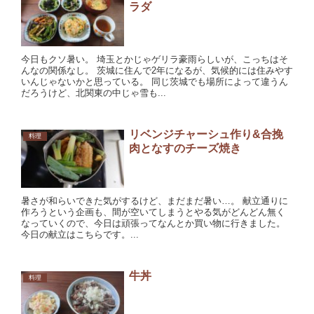
ラダ
今日もクソ暑い。 埼玉とかじゃゲリラ豪雨らしいが、こっちはそ
んなの関係なし。 茨城に住んで2年になるが、気候的には住みやす
いんじゃないかと思っている。 同じ茨城でも場所によって違うん
だろうけど、北関東の中じゃ雪も...
リベンジチャーシュ作り&合挽
料理
肉となすのチーズ焼き
暑さが和らいできた気がするけど、まだまだ暑い…。 献立通りに
作ろうという企画も、間が空いてしまうとやる気がどんどん無く
なっていくので、今日は頑張ってなんとか買い物に行きました。
今日の献立はこちらです。...
牛丼
料理