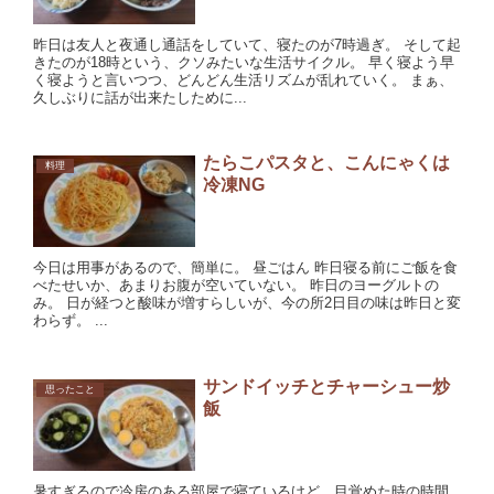
昨日は友人と夜通し通話をしていて、寝たのが7時過ぎ。 そして起
きたのが18時という、クソみたいな生活サイクル。 早く寝よう早
く寝ようと言いつつ、どんどん生活リズムが乱れていく。 まぁ、
久しぶりに話が出来たしために...
たらこパスタと、こんにゃくは
料理
冷凍NG
今日は用事があるので、簡単に。 昼ごはん 昨日寝る前にご飯を食
べたせいか、あまりお腹が空いていない。 昨日のヨーグルトの
み。 日が経つと酸味が増すらしいが、今の所2日目の味は昨日と変
わらず。 ...
サンドイッチとチャーシュー炒
思ったこと
飯
暑すぎるので冷房のある部屋で寝ているけど、目覚めた時の時間