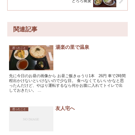
とろろ蕎麦
関連記事
湯楽の里で温泉
思ったこと
先に今日のお昼の画像から お昼ご飯きゅうり1本 26円 車で2時間
程出かけないといけないので少な目。 食べなくてもいいかなと思
ったんだけど、やはり運転するなら何かお腹に入れてトイレで出
しておきたい。 ...
友人宅へ
思ったこと