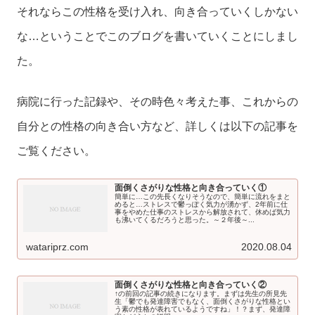
それならこの性格を受け入れ、向き合っていくしかない
な…ということでこのブログを書いていくことにしまし
た。
病院に行った記録や、その時色々考えた事、これからの
自分との性格の向き合い方など、詳しくは以下の記事を
ご覧ください。
面倒くさがりな性格と向き合っていく①
簡単に…この先長くなりそうなので、簡単に流れをまと
めると…ストレスで鬱っぽく気力が湧かず、2年前に仕
事をやめた仕事のストレスから解放されて、休めば気力
も沸いてくるだろうと思った。～２年後～...
watariprz.com
2020.08.04
面倒くさがりな性格と向き合っていく②
↑の前回の記事の続きになります。まずは先生の所見先
生「鬱でも発達障害でもなく、面倒くさがりな性格とい
う素の性格が表れているようですね」！？まず、発達障