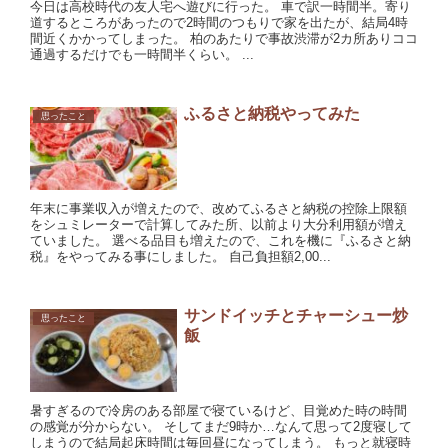
今日は高校時代の友人宅へ遊びに行った。 車で訳一時間半。寄り
道するところがあったので2時間のつもりで家を出たが、結局4時
間近くかかってしまった。 柏のあたりで事故渋滞が2カ所ありココ
通過するだけでも一時間半くらい。 ...
ふるさと納税やってみた
思ったこと
年末に事業収入が増えたので、改めてふるさと納税の控除上限額
をシュミレーターで計算してみた所、以前より大分利用額が増え
ていました。 選べる品目も増えたので、これを機に『ふるさと納
税』をやってみる事にしました。 自己負担額2,00...
サンドイッチとチャーシュー炒
思ったこと
飯
暑すぎるので冷房のある部屋で寝ているけど、目覚めた時の時間
の感覚が分からない。 そしてまだ9時か…なんて思って2度寝して
しまうので結局起床時間は毎回昼になってしまう。 もっと就寝時