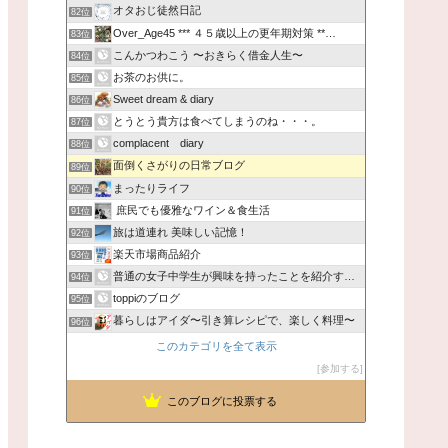
オタおじ徒然日記
82位
Over_Age45 *** ４５歳以上の更年期対策 **…
83位
こんかつわこう 〜おきらく借金人生〜
84位
お茶のお供に。
85位
Sweet dream & diary
86位
とうとう貴方は食べてしまうのね・・・。
87位
complacent diary
88位
面倒くさがりの日常ブログ
89位
まったりライフ
90位
庶民でも優雅なワイン＆食生活
91位
旅は道連れ 美味しい記憶！
92位
楽天市場商品紹介
93位
普通の女子中学生が興味を持ったことを紹介するブログ
94位
toppiのブログ
95位
暮らしはアイダ〜引き算レシピで、楽しく料理〜
96位
このカテゴリを全て表示
参加する
このブログに投票する