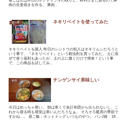
昼ごはんは昨日のポテトサラダの残りと、材料がまだあるので豚
肉の生姜焼きを作る。 豚肉...
ネキリベイトを使ってみた
庭の事
ネキリベイトを購入 昨日のシシトウの犯人はネキリムシだろうと
いう事で、『ネキリベイト』という殺虫剤を買ってみた。 土に混
ぜて使う薬剤もあったが、土の上に撒くだけで簡単！という事
で、この商品を試してみ...
チンゲンサイ美味しい
料理
今日はめっちゃ寒い。 朝は寒くて余計布団から出られないし、こ
れから寝る時も寝室は寒いんだろうなぁ。 そろそろ暖房の季節で
すかね…。 昼ご飯：ホットドッグ いつものやつ。 パン2枚 18...