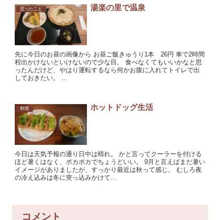
湯楽の里で温泉
思ったこと
先に今日のお昼の画像から お昼ご飯きゅうり1本 26円 車で2時間
程出かけないといけないので少な目。 食べなくてもいいかなと思
ったんだけど、やはり運転するなら何かお腹に入れてトイレで出
しておきたい。 ...
ホットドッグ生活
料理
今日は天気予報の通り日中は晴れ。 かと言ってクーラーを付ける
ほど暑くはなく、ポカポカでちょうどいい。 9月と言えばまだ暑い
イメージがありましたが、すっかり最近は秋って感じ。 むしろ夜
の冷え込みは冬に突っ込みかけて...
コメント