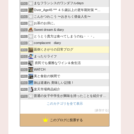
まなフランシスのワンダフルdays
83位
Over_Age45 *** ４５歳以上の更年期対策 **…
84位
こんかつわこう 〜おきらく借金人生〜
85位
お茶のお供に。
86位
Sweet dream & diary
87位
とうとう貴方は食べてしまうのね・・・。
88位
complacent diary
89位
面倒くさがりの日常ブログ
90位
まったりライフ
91位
庶民でも優雅なワイン＆食生活
92位
WATCH
93位
美と食欲の狭間で
94位
旅は道連れ 美味しい記憶！
95位
楽天市場商品紹介
96位
普通の女子中学生が興味を持ったことを紹介するブログ
97位
このカテゴリを全て表示
参加する
このブログに投票する