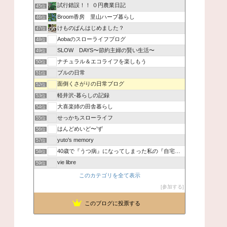
試行錯誤！！ ０円農業日記
45位
Broom香房 里山ハーブ暮らし
46位
けものぱんはじめました？
47位
Aobaのスローライフブログ
48位
SLOW DAYS〜節約主婦の賢い生活〜
49位
ナチュラル＆エコライフを楽しもう
50位
ブルの日常
51位
面倒くさがりの日常ブログ
52位
軽井沢-暮らしの記録
53位
大喜楽姉の田舎暮らし
54位
せっかちスローライフ
55位
はんどめいど〜’ず
56位
yuto's memory
57位
40歳で『うつ病』になってしまった私の『自宅でも稼いでいる仕
58位
vie libre
59位
このカテゴリを全て表示
参加する
このブログに投票する