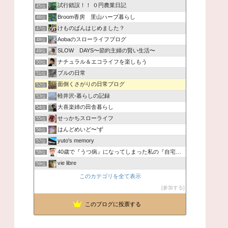
試行錯誤！！ ０円農業日記
45位
Broom香房 里山ハーブ暮らし
46位
けものぱんはじめました？
47位
Aobaのスローライフブログ
48位
SLOW DAYS〜節約主婦の賢い生活〜
49位
ナチュラル＆エコライフを楽しもう
50位
ブルの日常
51位
面倒くさがりの日常ブログ
52位
軽井沢-暮らしの記録
53位
大喜楽姉の田舎暮らし
54位
せっかちスローライフ
55位
はんどめいど〜’ず
56位
yuto's memory
57位
40歳で『うつ病』になってしまった私の『自宅でも稼いでいる仕
58位
vie libre
59位
このカテゴリを全て表示
参加する
このブログに投票する