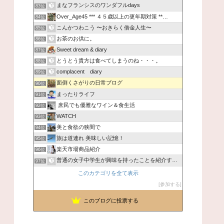
まなフランシスのワンダフルdays
83位
Over_Age45 *** ４５歳以上の更年期対策 **…
84位
こんかつわこう 〜おきらく借金人生〜
85位
お茶のお供に。
86位
Sweet dream & diary
87位
とうとう貴方は食べてしまうのね・・・。
88位
complacent diary
89位
面倒くさがりの日常ブログ
90位
まったりライフ
91位
庶民でも優雅なワイン＆食生活
92位
WATCH
93位
美と食欲の狭間で
94位
旅は道連れ 美味しい記憶！
95位
楽天市場商品紹介
96位
普通の女子中学生が興味を持ったことを紹介するブログ
97位
このカテゴリを全て表示
参加する
このブログに投票する