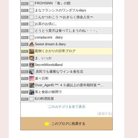
FROHSINN 『食』の館
84位
まなフランシスのワンダフルdays
85位
こんかつわこう 〜おきらく借金人生〜
86位
お茶のお供に。
87位
とうとう貴方は食べてしまうのね・・・。
88位
complacent diary
89位
Sweet dream & diary
90位
面倒くさがりの日常ブログ
91位
ま、いっか
92位
SecretWondollland
93位
庶民でも優雅なワイン＆食生活
94位
連々日和
95位
Over_Age45 *** ４５歳以上の更年期対策 **…
96位
美と食欲の狭間で
97位
Eの料理部屋
98位
このカテゴリを全て表示
参加する
このブログに投票する