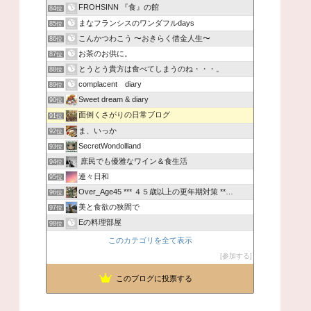
FROHSINN 『食』の館
84位
まなフランシスのワンダフルdays
85位
こんかつわこう 〜おきらく借金人生〜
86位
お茶のお供に。
87位
とうとう貴方は食べてしまうのね・・・。
88位
complacent diary
89位
Sweet dream & diary
90位
面倒くさがりの日常ブログ
91位
ま、いっか
92位
SecretWondollland
93位
庶民でも優雅なワイン＆食生活
94位
連々日和
95位
Over_Age45 *** ４５歳以上の更年期対策 **…
96位
美と食欲の狭間で
97位
Eの料理部屋
98位
このカテゴリを全て表示
参加する
このブログに投票する